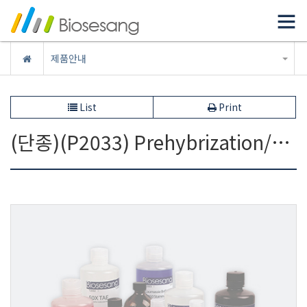
List
Print
(단종)(P2033) Prehybrization/Hybridization Solution