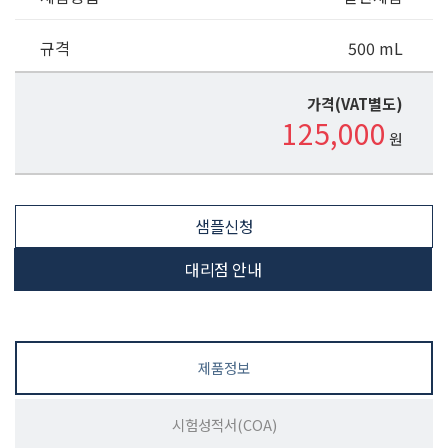
규격
500 mL
가격(VAT별도)
125,000
원
샘플신청
대리점 안내
제품정보
시험성적서(COA)